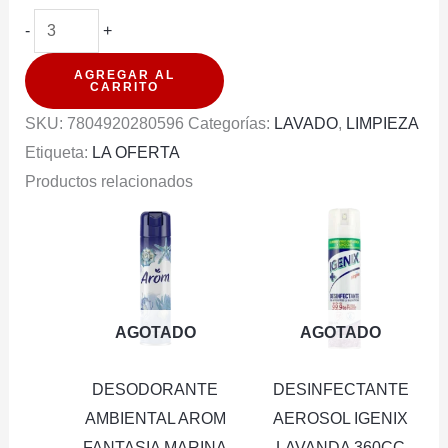
SUAVIZANTE
-
+
HIPOALERGENICO
AGREGAR AL
FUZOL
CARRITO
PRIMAVERA
SKU:
7804920280596
Categorías:
LAVADO
,
LIMPIEZA
1LT
Etiqueta:
LA OFERTA
cantidad
Productos relacionados
AGOTADO
AGOTADO
DESODORANTE
DESINFECTANTE
AMBIENTAL AROM
AEROSOL IGENIX
FANTASIA MARINA
LAVANDA 360CC