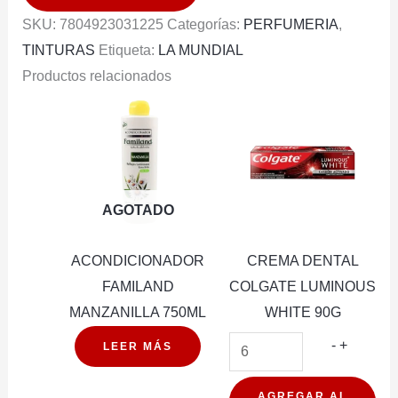
1.0
SKU:
7804923031225
Categorías:
PERFUMERIA
,
cantidad
TINTURAS
Etiqueta:
LA MUNDIAL
Productos relacionados
AGOTADO
ACONDICIONADOR
CREMA DENTAL
FAMILAND
COLGATE LUMINOUS
MANZANILLA 750ML
WHITE 90G
CREMA
-
+
LEER MÁS
DENTAL
COLGAT
AGREGAR AL