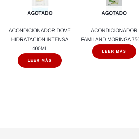
AGOTADO
AGOTADO
ACONDICIONADOR DOVE
ACONDICIONADOR
HIDRATACION INTENSA
FAMILAND MORINGA 75
400ML
A
LEER MÁS
L
LEER MÁS
TE
OUS
d