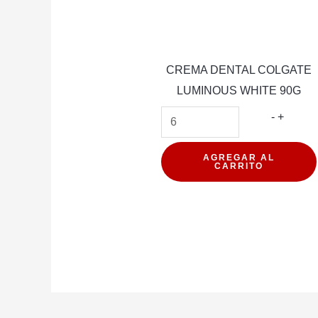
CREMA DENTAL COLGATE
LUMINOUS WHITE 90G
CREM
-
+
DENTA
COLGA
AGREGAR AL
CARRITO
LUMIN
WHITE
90G
cantida