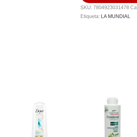
MEDIO
SKU:
7804923031478
Ca
CENIZA
Etiqueta:
LA MUNDIAL
7.1
cantidad