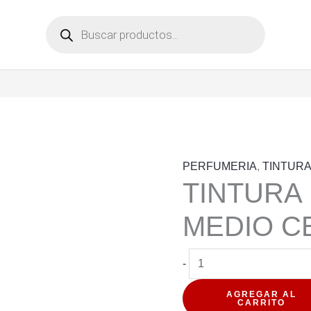
Búsqueda
de
productos
PERFUMERIA
,
TINTUR
TINTURA 
MEDIO CE
TINTURA
-
ILICIT
AGREGAR AL
RUBIO
CARRITO