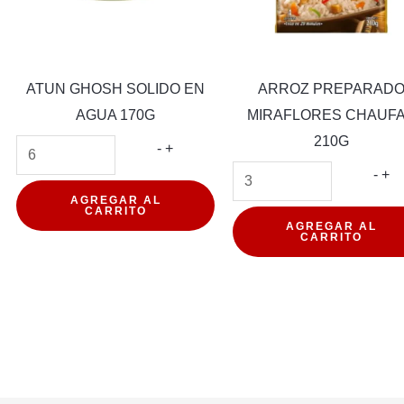
ATUN GHOSH SOLIDO EN
ARROZ PREPARAD
AGUA 170G
MIRAFLORES CHAUF
210G
ATUN
-
+
PACK
GHOSH
AR
-
+
DANO
SOLIDO
PR
AGREGAR AL
CARRITO
EN
MI
AGREGAR AL
CARRITO
d
AGUA
CH
170G
21
cantidad
can