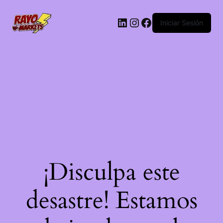
LinkedIn
Instagram
Facebook
Iniciar Sesión
¡Disculpa este
desastre! Estamos