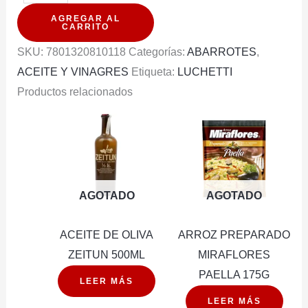
BALSAMICO
AGREGAR AL
TALLIANI
CARRITO
BOTELLA
SKU:
7801320810118
Categorías:
ABARROTES
,
500ML
ACEITE Y VINAGRES
Etiqueta:
LUCHETTI
cantidad
Productos relacionados
AGOTADO
AGOTADO
ACEITE DE OLIVA
ARROZ PREPARADO
ZEITUN 500ML
MIRAFLORES
PAELLA 175G
LEER MÁS
LEER MÁS