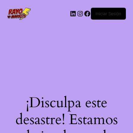
LinkedIn
Instagram
Facebook
Iniciar Sesión
¡Disculpa este
desastre! Estamos