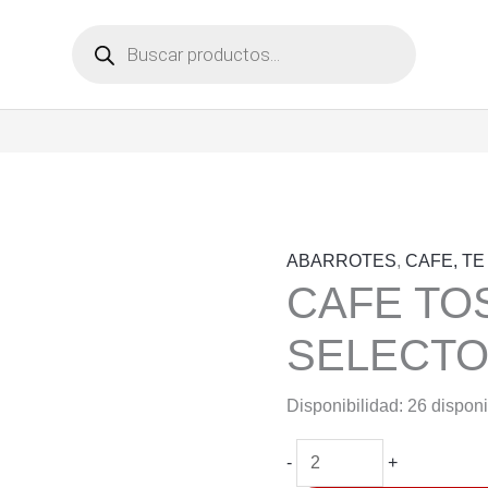
Búsqueda
de
productos
ABARROTES
,
CAFE, TE
CAFE TO
SELECTO
Disponibilidad:
26 dispon
CAFE
-
+
TOSTAO