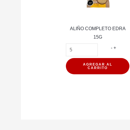
ALIÑO COMPLETO EDRA
15G
ALIÑO
-
+
COMPL
EDRA
AGREGAR AL
CARRITO
15G
cantida