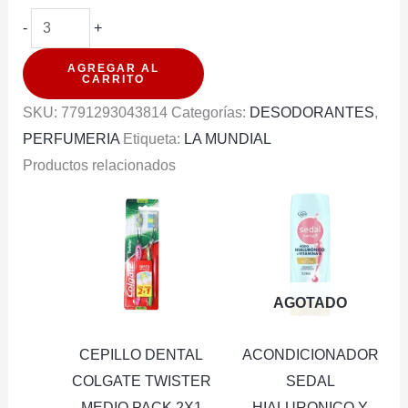
DESODORANTE
-
+
SPRAY
AGREGAR AL
AXE
CARRITO
APOLLO
SKU:
7791293043814
Categorías:
DESODORANTES
,
CITRUS
PERFUMERIA
Etiqueta:
LA MUNDIAL
Y
Productos relacionados
MADERA
150ML
cantidad
AGOTADO
CEPILLO DENTAL
ACONDICIONADOR
COLGATE TWISTER
SEDAL
MEDIO PACK 2X1
HIALURONICO Y