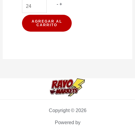
AFEITADORA
-
+
GILLETTE
PRESTOBARBA
AGREGAR AL
CARRITO
3
cantidad
Copyright © 2026
Powered by