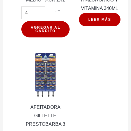
VITAMINA 340ML
CEPILLO
-
+
DENTAL
LEER MÁS
COLGATE
AGREGAR AL
CARRITO
TWISTER
MEDIO
PACK
2X1
cantidad
AFEITADORA
GILLETTE
PRESTOBARBA 3