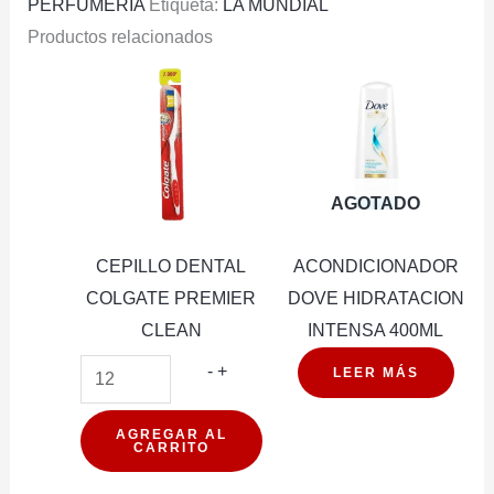
PERFUMERIA
Etiqueta:
LA MUNDIAL
Productos relacionados
AGOTADO
CEPILLO DENTAL
ACONDICIONADOR
COLGATE PREMIER
DOVE HIDRATACION
CLEAN
INTENSA 400ML
CEPILLO
-
+
LEER MÁS
DENTAL
COLGATE
AGREGAR AL
CARRITO
PREMIER