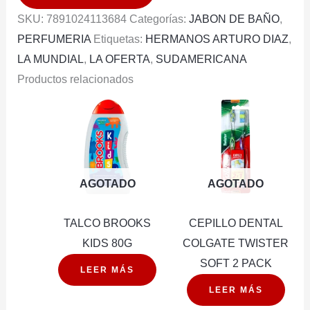
ALOE
SKU:
7891024113684
Categorías:
JABON DE BAÑO
,
125G
PERFUMERIA
Etiquetas:
HERMANOS ARTURO DIAZ
,
cantidad
LA MUNDIAL
,
LA OFERTA
,
SUDAMERICANA
Productos relacionados
AGOTADO
AGOTADO
TALCO BROOKS
CEPILLO DENTAL
KIDS 80G
COLGATE TWISTER
SOFT 2 PACK
LEER MÁS
LEER MÁS