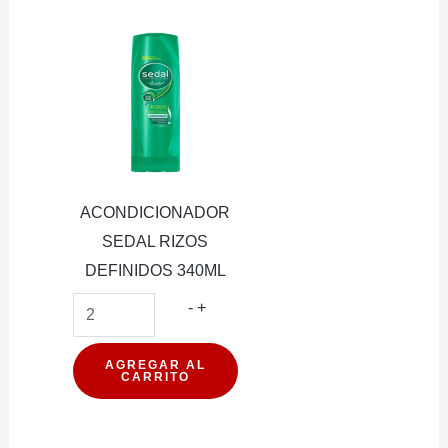
ACONDICIONADOR
SEDAL RIZOS
DEFINIDOS 340ML
ACONDICIONADOR
-
+
SEDAL
RIZOS
AGREGAR AL
CARRITO
DEFINIDOS
340ML