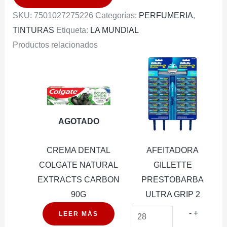
CLARO
SKU:
7501027275226
Categorías:
PERFUMERIA
,
CENIZO
TINTURAS
Etiqueta:
LA MUNDIAL
8.1
Productos relacionados
cantidad
AGOTADO
CREMA DENTAL
AFEITADORA
COLGATE NATURAL
GILLETTE
EXTRACTS CARBON
PRESTOBARBA
90G
ULTRA GRIP 2
AFEITA
-
+
LEER MÁS