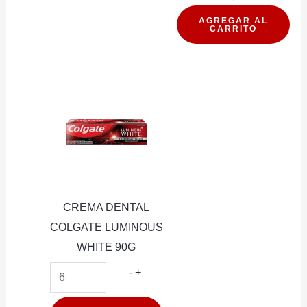
GILLETT
PREST
AGREGAR AL
CARRITO
ULTRA
GRIP
2
cantidad
CREMA DENTAL
COLGATE LUMINOUS
WHITE 90G
CREMA
-
+
DENTAL